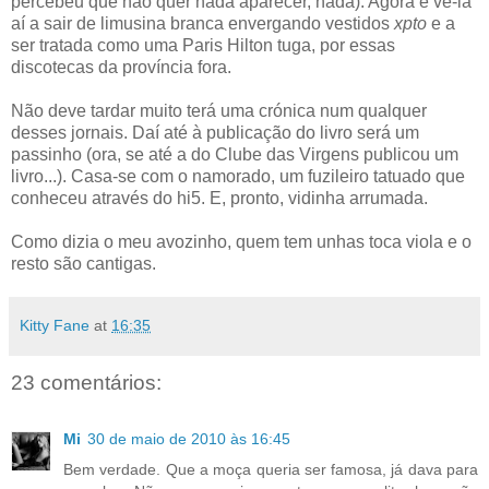
percebeu que não quer nada aparecer, nada). Agora é vê-la
aí a sair de limusina branca envergando vestidos
xpto
e a
ser tratada como uma Paris Hilton tuga, por essas
discotecas da província fora.
Não deve tardar muito terá uma crónica num qualquer
desses jornais. Daí até à publicação do livro será um
passinho (ora, se até a do Clube das Virgens publicou um
livro...). Casa-se com o namorado, um fuzileiro tatuado que
conheceu através do hi5. E, pronto, vidinha arrumada.
Como dizia o meu avozinho, quem tem unhas toca viola e o
resto são cantigas.
Kitty Fane
at
16:35
23 comentários:
Mi
30 de maio de 2010 às 16:45
Bem verdade. Que a moça queria ser famosa, já dava para