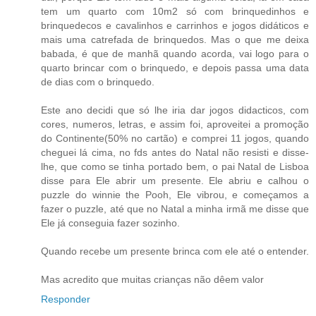
tem um quarto com 10m2 só com brinquedinhos e
brinquedecos e cavalinhos e carrinhos e jogos didáticos e
mais uma catrefada de brinquedos. Mas o que me deixa
babada, é que de manhã quando acorda, vai logo para o
quarto brincar com o brinquedo, e depois passa uma data
de dias com o brinquedo.
Este ano decidi que só lhe iria dar jogos didacticos, com
cores, numeros, letras, e assim foi, aproveitei a promoção
do Continente(50% no cartão) e comprei 11 jogos, quando
cheguei lá cima, no fds antes do Natal não resisti e disse-
lhe, que como se tinha portado bem, o pai Natal de Lisboa
disse para Ele abrir um presente. Ele abriu e calhou o
puzzle do winnie the Pooh, Ele vibrou, e começamos a
fazer o puzzle, até que no Natal a minha irmã me disse que
Ele já conseguia fazer sozinho.
Quando recebe um presente brinca com ele até o entender.
Mas acredito que muitas crianças não dêem valor
Responder