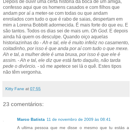
Depois de ouvir uma certa história da boca de um amiga,
confesso aqui que os homens casados e com filhos que
andam por aí a meter-se com todas ou que andam
enrolados com tudo o que é rabo de saias, despertam em
mim a Lorena Bobbitt adormecida. É mais forte do que eu. E
são tantos. Todos os dias sei de mais um.
Oh God
. E depois
ainda há quem os desculpe. Quando oiço aquelas
historiazinhas do -
Ah e tal, ele é muito infeliz no casamento,
coitadinho, por isso é que anda por aí com tudo o que mexe.
Ah e tal, a mulher dele é uma bruxa, por isso é que ele é
assim. - Ah e tal, ele diz que está farto daquilo, não tarda
pede o divórcio. -
só me apetece sei lá o quê. Estes tipos
não têm vergonha.
Kitty Fane
at
07:55
23 comentários:
Marco Batista
11 de novembro de 2009 às 08:41
A ultima pessoa que me disse o mesmo que tu estás a