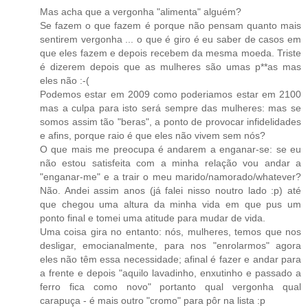
Mas acha que a vergonha "alimenta" alguém?
Se fazem o que fazem é porque não pensam quanto mais
sentirem vergonha ... o que é giro é eu saber de casos em
que eles fazem e depois recebem da mesma moeda. Triste
é dizerem depois que as mulheres são umas p**as mas
eles não :-(
Podemos estar em 2009 como poderiamos estar em 2100
mas a culpa para isto será sempre das mulheres: mas se
somos assim tão "beras", a ponto de provocar infidelidades
e afins, porque raio é que eles não vivem sem nós?
O que mais me preocupa é andarem a enganar-se: se eu
não estou satisfeita com a minha relação vou andar a
"enganar-me" e a trair o meu marido/namorado/whatever?
Não. Andei assim anos (já falei nisso noutro lado :p) até
que chegou uma altura da minha vida em que pus um
ponto final e tomei uma atitude para mudar de vida.
Uma coisa gira no entanto: nós, mulheres, temos que nos
desligar, emocianalmente, para nos "enrolarmos" agora
eles não têm essa necessidade; afinal é fazer e andar para
a frente e depois "aquilo lavadinho, enxutinho e passado a
ferro fica como novo" portanto qual vergonha qual
carapuça - é mais outro "cromo" para pôr na lista :p